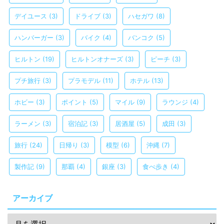
デイユース
(3)
ドライブ
(3)
ハセガワ
(8)
ハンバーガー
(3)
バイク
(4)
バンコク
(5)
ヒルトン
(19)
ヒルトンオナーズ
(3)
ピーチ
(3)
プチ旅行
(3)
プラモデル
(11)
ホテル
(13)
ホビー
(3)
ポイント
(5)
マイル
(9)
ラウンジ
(4)
ラーメン
(3)
宿泊記
(3)
居酒屋
(5)
成田
(3)
旅行
(24)
日帰り
(3)
模型
(6)
沖縄
(7)
製作記
(9)
那覇
(4)
銀座
(3)
食べ歩き
(4)
アーカイブ