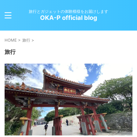
旅行とガジェットの体験模様をお届けします
OKA-P official blog
HOME
>
旅行
>
旅行